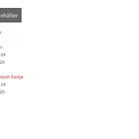
Gehälter
k
n
-24
-20
nisch Sonja
-14
-20