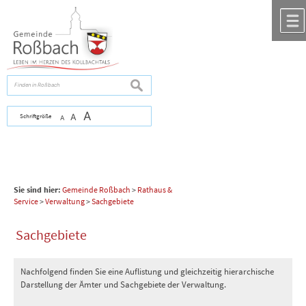
Zum Inhalt
,
zur Navigation
oder
zur Startseite
springen.
chließen
suchen
A
Schriftgröße
A
A
Sie sind hier:
Gemeinde Roßbach
>
Rathaus &
Service
>
Verwaltung
>
Sachgebiete
Sachgebiete
Nachfolgend finden Sie eine Auflistung und gleichzeitig hierarchische
Darstellung der Ämter und Sachgebiete der Verwaltung.