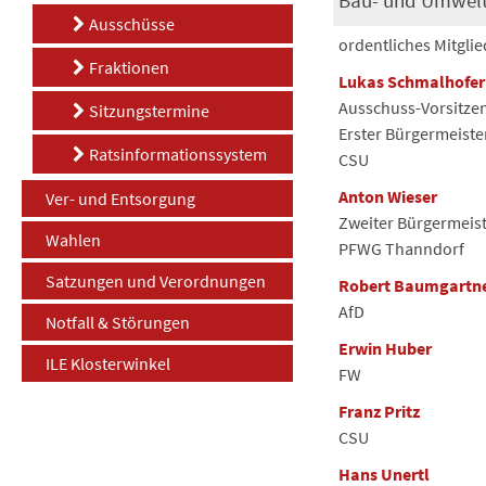
Ausschüsse
ordentliches Mitglie
Fraktionen
Lukas Schmalhofer
Ausschuss-Vorsitze
Sitzungstermine
Erster Bürgermeiste
Ratsinformationssystem
CSU
Anton Wieser
Ver- und Entsorgung
Zweiter Bürgermeis
Wahlen
PFWG Thanndorf
Satzungen und Verordnungen
Robert Baumgartn
AfD
Notfall & Störungen
Erwin Huber
ILE Klosterwinkel
FW
Franz Pritz
CSU
Hans Unertl