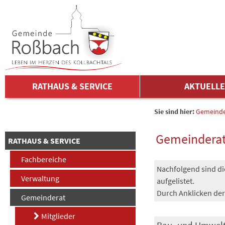
Zum Inhalt
,
zur Navigation
oder
zur Startseite
springen.
chließen
RATHAUS & SERVICE
AKTUELL
Sie sind hier:
Gemeind
Gemeindera
RATHAUS & SERVICE
Fachbereiche
Nachfolgend sind d
Verwaltung
aufgelistet.
Durch Anklicken der
Gemeinderat
Mitglieder
Bau- und Umwel