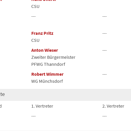
CSU
---
---
Franz Pritz
---
CSU
Anton Wieser
---
Zweiter Bürgermeister
PFWG Thanndorf
Robert Wimmer
---
WG Münchsdorf
te
d
1. Vertreter
2. Vertreter
---
---