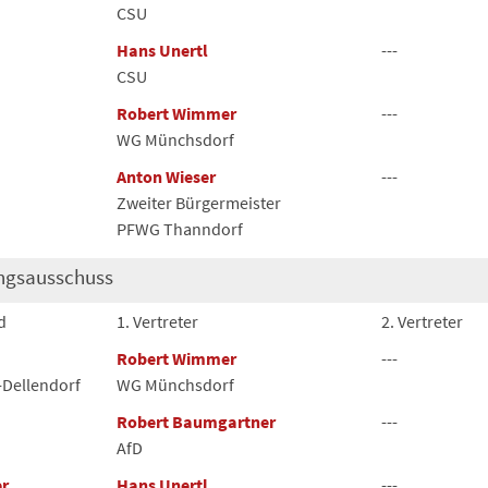
CSU
Hans Unertl
---
CSU
Robert Wimmer
---
WG Münchsdorf
Anton Wieser
---
Zweiter Bürgermeister
PFWG Thanndorf
ngsausschuss
d
1. Vertreter
2. Vertreter
Robert Wimmer
---
Dellendorf
WG Münchsdorf
Robert Baumgartner
---
AfD
r
Hans Unertl
---