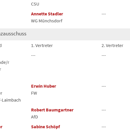
CSU
Annette Stadler
---
WG Münchsdorf
nzausschuss
d
1. Vertreter
2. Vertreter
---
---
nde/r
r
Erwin Huber
---
er
FW
f-Laimbach
Robert Baumgartner
---
AfD
r
Sabine Schöpf
---