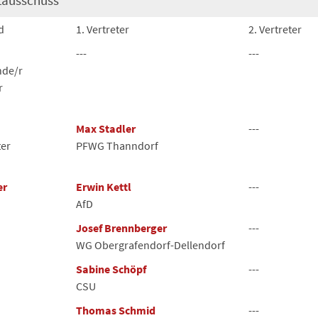
d
1. Vertreter
2. Vertreter
---
---
nde/r
r
Max Stadler
---
ter
PFWG Thanndorf
er
Erwin Kettl
---
AfD
Josef Brennberger
---
WG Obergrafendorf-Dellendorf
Sabine Schöpf
---
CSU
Thomas Schmid
---