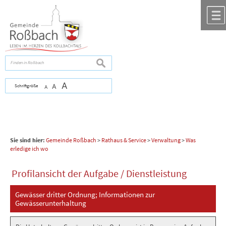
Zum Inhalt
,
zur Navigation
oder
zur Startseite
springen.
chließen
suchen
A
Schriftgröße
A
A
Sie sind hier:
Gemeinde Roßbach
>
Rathaus & Service
>
Verwaltung
>
Was
erledige ich wo
Profilansicht der Aufgabe / Dienstleistung
Gewässer dritter Ordnung; Informationen zur
Gewässerunterhaltung