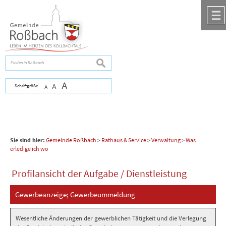
Zum Inhalt
,
zur Navigation
oder
zur Startseite
springen.
chließen
suchen
A
Schriftgröße
A
A
Sie sind hier:
Gemeinde Roßbach
>
Rathaus & Service
>
Verwaltung
>
Was
erledige ich wo
Profilansicht der Aufgabe / Dienstleistung
Gewerbeanzeige; Gewerbeummeldung
Wesentliche Änderungen der gewerblichen Tätigkeit und die Verlegung