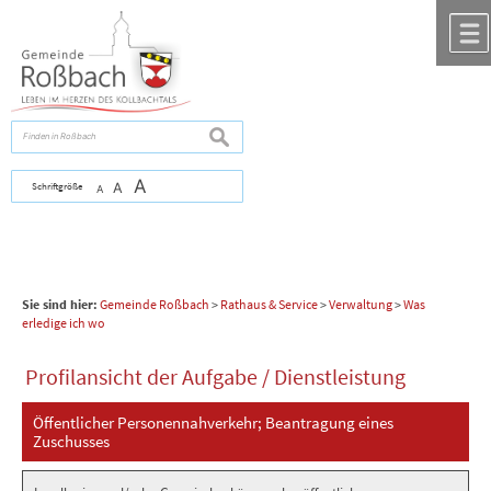
Zum Inhalt
,
zur Navigation
oder
zur Startseite
springen.
chließen
suchen
A
Schriftgröße
A
A
Sie sind hier:
Gemeinde Roßbach
>
Rathaus & Service
>
Verwaltung
>
Was
erledige ich wo
Profilansicht der Aufgabe / Dienstleistung
Öffentlicher Personennahverkehr; Beantragung eines
Zuschusses