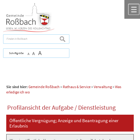
Zum Inhalt
,
zur Navigation
oder
zur Startseite
springen.
chließen
suchen
A
Schriftgröße
A
A
Sie sind hier:
Gemeinde Roßbach
>
Rathaus & Service
>
Verwaltung
>
Was
erledige ich wo
Profilansicht der Aufgabe / Dienstleistung
Öffentliche Vergnügung; Anzeige und Beantragung einer
Erlaubnis