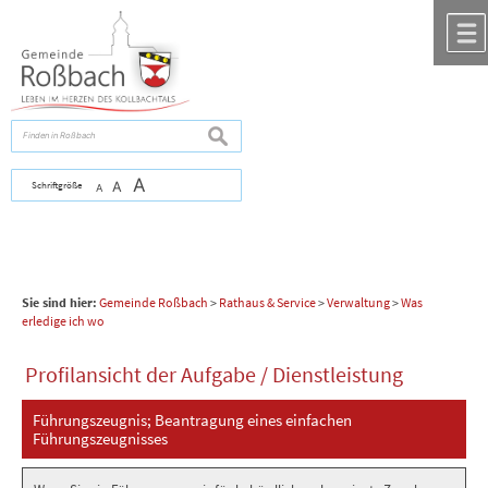
Zum Inhalt
,
zur Navigation
oder
zur Startseite
springen.
chließen
suchen
A
Schriftgröße
A
A
Sie sind hier:
Gemeinde Roßbach
>
Rathaus & Service
>
Verwaltung
>
Was
erledige ich wo
Profilansicht der Aufgabe / Dienstleistung
Führungszeugnis; Beantragung eines einfachen
Führungszeugnisses