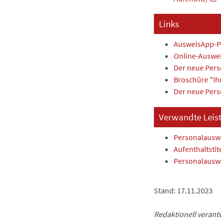
Links
AusweisApp-P
Online-Auswe
Der neue Pers
Broschüre "Ihr
Der neue Pers
Verwandte Leis
Personalausw
Aufenthaltstit
Personalauswe
Stand: 17.11.2023
Redaktionell verantw