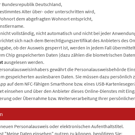
r Bundesrepublik Deutschland,
estimmtes Alter über- oder unterschritten wird,
Wohnort dem abgefragten Wohnort entspricht,
nstlername.
nicht vollständig, nicht automatisch und nicht bei jeder Anwendu
richtet sich nach dem Berechtigungszertifikat des Anbieters des O
ngabe, ob der Ausweis gesperrt ist, werden in jedem Fall übermittelt
dem Chip gespeicherten Daten (dazu zählen die biometrischen Date
ht
ausgelesen werden.
ersonalausweisinhabers gewährt die Personalausweisbehörde Einsi
m gespeicherten auslesbaren Daten. Sie müssen dazu persönlich 
App auf dem NFC-fähigen Smarthone bzw. eines USB-Kartenlesegerä
t einsehen und über den Anbieter dieses Online-Dienstes mit Eingab
cherung oder Übernahme bzw. Weiterverarbeitung Ihrer persönlich
n
 neuen Personalausweis oder elektronischen Aufenthaltstitel.
t "Meine Daten einsehen" nutzen zu können, benötigen Sie: