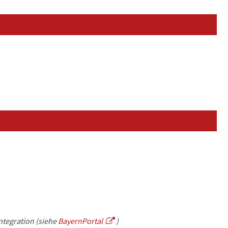
ntegration (siehe
BayernPortal
)