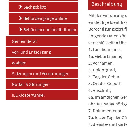
Beschreibung
Sachgebiete
Mit der Einführung 
Behördengänge online
eindeutige Identifi
Berechtigungszertif
Behörden und Institutionen
Folgende Daten kön
Gemeinderat
verschlüsselten Übe
1. Familienname,
Ver- und Entsorgung
1a. Geburtsname,
Wahlen
2. Vornamen,
3. Doktorgrad,
Satzungen und Verordnungen
4. Tag der Geburt,
5. Ort der Geburt,
Notfall & Störungen
6. Anschrift,
ILE Klosterwinkel
6a. im amtlichen Ge
6b Staatsangehörigk
7. Dokumentenart,
7a. letzer Tag der Gü
8. dienste- und kar