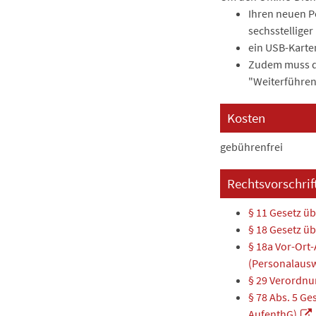
Ihren neuen Pe
sechsstelliger
ein USB-Karte
Zudem muss di
"Weiterführen
Kosten
gebührenfrei
Rechtsvorschrif
§ 11 Gesetz ü
§ 18 Gesetz ü
§ 18a Vor-Ort
(Personalausw
§ 29 Verordnu
§ 78 Abs. 5 Ge
AufenthG)