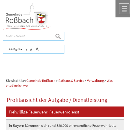
Zum Inhalt
,
zur Navigation
oder
zur Startseite
springen.
chließen
suchen
A
Schriftgröße
A
A
Sie sind hier:
Gemeinde Roßbach
>
Rathaus & Service
>
Verwaltung
>
Was
erledige ich wo
Profilansicht der Aufgabe / Dienstleistung
Freiwillige Feuerwehr; Feuerwehrdienst
In Bayern kümmern sich rund 320.000 ehrenamtliche Feuerwehrleute