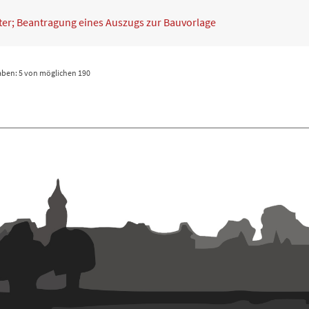
ter; Beantragung eines Auszugs zur Bauvorlage
gaben: 5 von möglichen 190