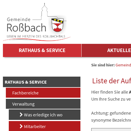
Zum Inhalt
,
zur Navigation
oder
zur Startseite
springen.
chließen
RATHAUS & SERVICE
AKTUELL
Sie sind hier:
Gemeind
Liste der A
RATHAUS & SERVICE
Hier finden Sie alle
Fachbereiche
Um Ihre Suche zu ve
Verwaltung
Achtung: gefundene 
Was erledige ich wo
synonyme Bezeichnu
Mitarbeiter