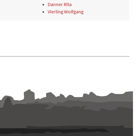
Danner Rita
Vierling Wolfgang