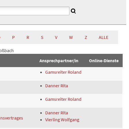
O
P
R
S
V
W
Z
ALLE
Roßbach
Ansprechpartner/in
Online-Dienste
Gamsreiter Roland
Danner Rita
Gamsreiter Roland
Danner Rita
onsvertrages
Vierling Wolfgang