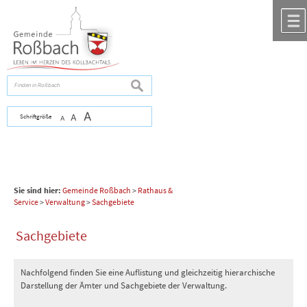
Zum Inhalt
,
zur Navigation
oder
zur Startseite
springen.
chließen
suchen
A
Schriftgröße
A
A
Sie sind hier:
Gemeinde Roßbach
>
Rathaus &
Service
>
Verwaltung
>
Sachgebiete
Sachgebiete
Nachfolgend finden Sie eine Auflistung und gleichzeitig hierarchische
Darstellung der Ämter und Sachgebiete der Verwaltung.