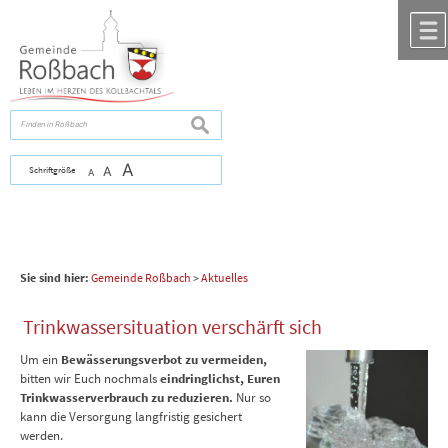
Zum Inhalt
,
zur Navigation
oder
zur Startseite
springen.
chließen
suchen
A
Schriftgröße
A
A
Sie sind hier:
Gemeinde Roßbach
>
Aktuelles
Trinkwassersituation verschärft sich
Um ein
Bewässerungsverbot zu vermeiden,
bitten wir Euch nochmals
eindringlichst, Euren
Trinkwasserverbrauch zu reduzieren.
Nur so
kann die Versorgung langfristig gesichert
werden.