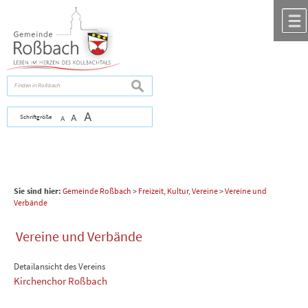
Zum Inhalt
,
zur Navigation
oder
zur Startseite
springen.
chließen
suchen
A
Schriftgröße
A
A
Sie sind hier:
Gemeinde Roßbach
>
Freizeit, Kultur, Vereine
>
Vereine und
Verbände
Vereine und Verbände
Detailansicht des Vereins
Kirchenchor Roßbach