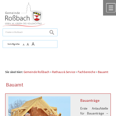
Zum Inhalt
,
zur Navigation
oder
zur Startseite
springen.
chließen
suchen
A
Schriftgröße
A
A
Sie sind hier:
Gemeinde Roßbach
>
Rathaus & Service
>
Fachbereiche
>
Bauamt
Bauamt
Bauanträge
Erste Anlaufstelle
für Bauanträge –