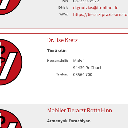
08723 978972
Fax:
d.goutzias@t-online.de
E-Mail:
https://tierarztpraxis-arnsto
WWW:
Dr. Ilse Kretz
Tierärztin
Mais 1
Hausanschrift:
94439 Roßbach
08564 700
Telefon:
Mobiler Tierarzt Rottal-Inn
Armenyak Farachiyan