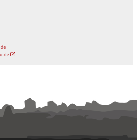
.de
au.de