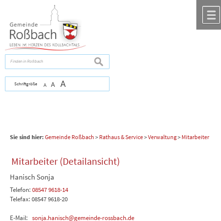
Zum Inhalt
,
zur Navigation
oder
zur Startseite
springen.
chließen
suchen
A
Schriftgröße
A
A
Sie sind hier:
Gemeinde Roßbach
>
Rathaus & Service
>
Verwaltung
>
Mitarbeiter
Mitarbeiter (Detailansicht)
Hanisch Sonja
Telefon:
08547 9618-14
Telefax: 08547 9618-20
E-Mail:
sonja.hanisch@gemeinde-rossbach.de