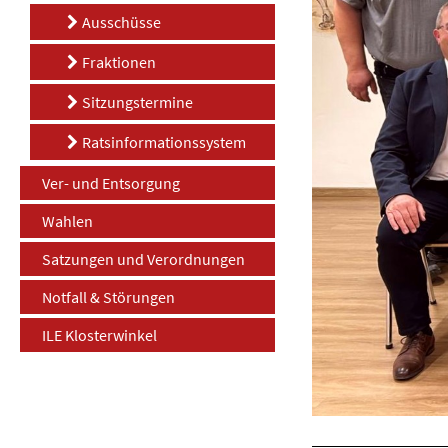
Ausschüsse
Fraktionen
Sitzungstermine
Ratsinformationssystem
Ver- und Entsorgung
Wahlen
Satzungen und Verordnungen
Notfall & Störungen
ILE Klosterwinkel