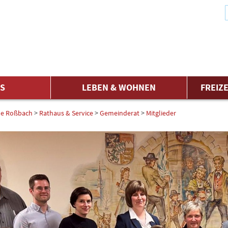
ES
LEBEN & WOHNEN
FREIZE
e Roßbach
>
Rathaus & Service
>
Gemeinderat
>
Mitglieder