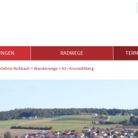
UNGEN
RADWEGE
TERM
rlebnis Roßbach
>
Wanderwege
>
A3 • Kronwittberg