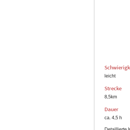
Schwierigk
leicht
Strecke
8,5km
Dauer
ca. 4,5 h
Detaillierte