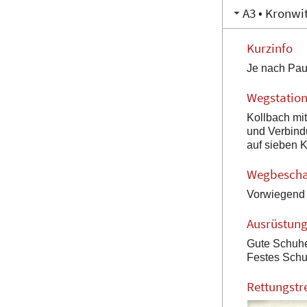
A3 • Kronwi
Kurzinfo
Je nach Pau
Wegstatio
Kollbach mit
und Verbindu
auf sieben 
Wegbescha
Vorwiegend 
Ausrüstun
Gute Schuhe 
Festes Schu
Rettungstr