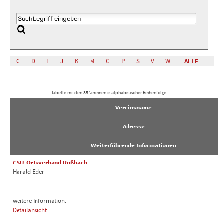
C
D
F
J
K
M
O
P
S
V
W
ALLE
Tabelle mit den 35 Vereinen in alphabetischer Reihenfolge
Vereinsname
Adresse
Weiterführende Informationen
CSU-Ortsverband Roßbach
Harald Eder
weitere Information:
Detailansicht