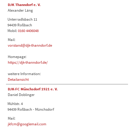
DJK Thanndorf e. V.
Alexander Läng
Unterradlsbach 11
94439 Roßbach
Mobil:
0160 4406048
Mail:
vorstand@djk-thanndorf.de
Homepage:
https://djk-thanndorf.de/
weitere Information:
Detailansicht
DJK-FC Münchsdorf 1921 e. V.
Daniel Doblinger
Mühlstr. 4
94439 Roßbach - Münchsdorf
Mail:
jkfcm@googlemail.com