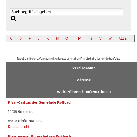
P
C
D
F
J
K
M
O
S
V
W
ALLE
Tabelle mit den 2 Vereinen mit Anfangsbuchstaben
P
in alphabetischer Reihenfolge
Vereinsname
Adresse
Weiterführende Informationen
Pfarr-Caritas der Gemeinde Roßbach
94439 Roßbach
weitere Information:
Detailansicht
Pienzenauer Burgschützen Roßbach