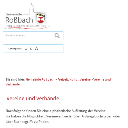
Zum Inhalt
,
zur Navigation
oder
zur Startseite
springen.
chließen
suchen
A
Schriftgröße
A
A
Sie sind hier:
Gemeinde Roßbach
>
Freizeit, Kultur, Vereine
>
Vereine und
Verbände
Vereine und Verbände
Nachfolgend finden Sie eine alphabetische Auflistung der Vereine:
Sie haben die Möglichkeit, Vereine entweder über Anfangsbuchstaben oder
über Suchbegriffe zu finden.